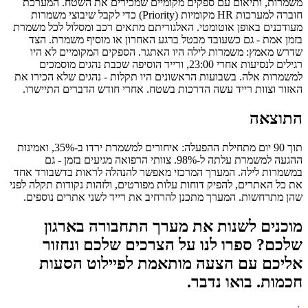
משמרות, ותיאום עם ספקים מקומיים שמכירים את השטח. המערכת
חוברה למערכות HR מקומיות (Priority) כדי לקבל שיבוצי משמרות
מעודכנים באופן אוטומטי. האלגוריתם מתאים רכב ומסלול לכל משמרת
בזמן אמת - גם כשעובד מבטל ברגע האחרון או מוסיף משמרת. הצד
שדרש מאמץ: משמרות לילה היו האתגר. הספקים המקומיים לא היו
רגילים לנסיעות אחרי 23:00, ורייד הוסיפה שכבת נהגים מוסמכים
למשמרות אלה. בשבועות הראשונים היו תקלות - נהגים שלא הכירו את
האזור וצוות רייד עשה הדרכות בשטח. אחרי חודש הדברים התיישרו.
התוצאה
תוך 90 יום מתחילת ההפעלה: איחורים למשמרת ירדו ב-35%, ואמינות
ההגעה למשמרת עלתה ל-98%. צוותי הרפואה מגיעים בזמן - גם
במשמרות לילה. המערך המרכזי מאפשר להנהלה לראות בדשבורד אחד
את כל האתרים, להפיק דוחות עלות מפורטים, ולזהות נקודות תקלה לפני
שהן מתרחשות. המערך מתכנן להרחיב את רייד לשני אתרים נוספים.
מוכנים לשנות את מערך התחבורה בארגון
שלכם? ספרו לנו על הצרכים שלכם ונחזור
אליכם עם הצעה מותאמת לפיילוט הסעות
חכמות. בואו נדבר.