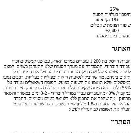
25%
חיסכון בעלויות הסעה
+18 נק׳ אחוז
שיפור תפוסת שאטלים
2,400+
נוסעים ביום ממוצע
האתגר
חברת הייטק בת 1,200 עובדים במרכז הארץ, עם שני קמפוסים וכוח
עבודה היברידי, התמודדה עם מערך הסעות שלא התעדכן בשנים. המצב
לפני ההטמעה: שלושה ספקי הסעות נפרדים הפעילו את המערך בלי
תיאום ביניהם, מה שהוביל לנסיעות ריקות וכפילויות בעלויות. רכבים נסעו
במסלולים שלא תואמו את השעות בפועל, תפוסת השאטלים עמדה על
55% בלבד, ולא הייתה שקיפות על העלות הכוללת - כל ספק חייב בנפרד.
במקביל, 40% מהעובדים עבדו במודל היברידי - 3-2 ימים במשרד והשאר
מרחוק - מה שהפך את התכנון ללא רלוונטי בימים מסוימים. החברה
הוציאה על הסעות כ-1.8 מיליון ש״ח בשנה, וסקר שביעות רצון פנימי
העלה את תשומת לב הנהלה לנושא.
הפתרון