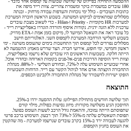
ההטמעה התחילה בפיילוט של שלושה שבועות על קמפוס אחד בלבד -
180 עובדים במשמרת בוקר ומשמרת צהריים. צוות רייד מיפה את
כתובות העובדים - כולל ימי נוכחות והעדפות עבודה מרחוק - ובנתה
מסלולים שמתאימים לביקוש המשתנה. בשבוע הראשון חוברה המערכת
למערכות HR מקומיות - Priority ו-Hilan - כדי לשאוב מצבת עובדים
עדכנית ללא הזנה ידנית. נקודות איסוף והורדה הוגדרו באפליקציית רייד -
כל עובד ראה את השאטל המיועד לו, מיקום בזמן אמת ו-ETA מדויק.
בשבוע השלישי הורחבה המערכת לקמפוס השני. האלגוריתם חישב
מסלולים נפרדים לכל קמפוס תוך התחשבות בימים שהעומס משתנה - ימי
ראשון וחמישי, ימי חופש, אירועי חברה. הצד שדרש מאמץ: ההטמעה לא
הייתה חלקה. בשבועות הראשונים היו עובדים שלא נרשמו באפליקציה,
וצוות רייד הוסיפה הדרכות פנים-אל-פנים בקומות הארוחה ובחדרי אוכל.
אחרי שבועיים השימוש עלה ל-72%, ובחודש השלישי - ל-88%. מנהלת
התחבורה הקצתה אדם אחד לניהול הקשר עם רייד. הדוחות השבועיות
הופקו ישירות לדשבורד של מנהלת התחבורה ולקבינט הכספים.
התוצאה
תוך שלושה חודשים מתחילת הפיילוט: עלות ההסעה ירדו ב-25%.
החיסכון הגיע משלושה מקורות: מיזוג נסיעות כפולות, מילוי קווים
שתפוסתם הייתה נמוכה, והתאמת גודל הרכב לשעות העומס בפועל.
תפוסת השאטלים עלתה מ-55% ל-73% תוך רבעון. השימוש ברכב פרטי
להגעה לעבודה ירד ב-15% בקרב עובדים שנרשמו למערכת - מה שהקטין
את העומס בחניון הקמפוס.