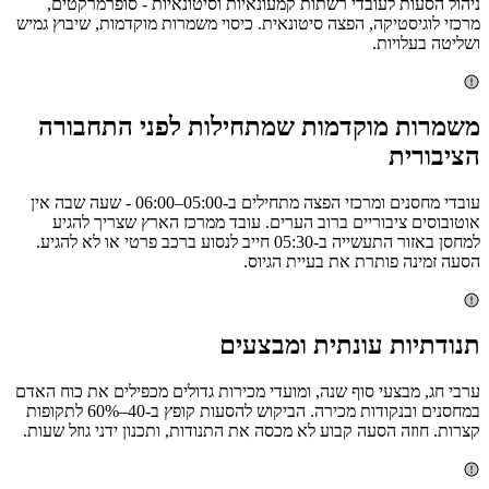
ניהול הסעות לעובדי רשתות קמעונאיות וסיטונאיות - סופרמרקטים,
מרכזי לוגיסטיקה, הפצה סיטונאית. כיסוי משמרות מוקדמות, שיבוץ גמיש
ושליטה בעלויות.
משמרות מוקדמות שמתחילות לפני התחבורה
הציבורית
עובדי מחסנים ומרכזי הפצה מתחילים ב-05:00–06:00 - שעה שבה אין
אוטובוסים ציבוריים ברוב הערים. עובד ממרכז הארץ שצריך להגיע
למחסן באזור התעשייה ב-05:30 חייב לנסוע ברכב פרטי או לא להגיע.
הסעה זמינה פותרת את בעיית הגיוס.
תנודתיות עונתית ומבצעים
ערבי חג, מבצעי סוף שנה, ומועדי מכירות גדולים מכפילים את כוח האדם
במחסנים ובנקודות מכירה. הביקוש להסעות קופץ ב-40–60% לתקופות
קצרות. חוזה הסעה קבוע לא מכסה את התנודות, ותכנון ידני גוזל שעות.