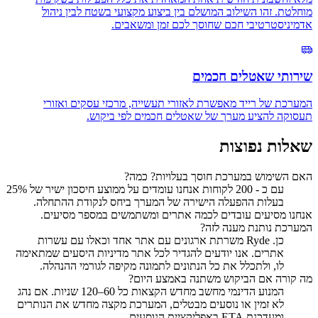
מוחלטת. זהו השילוב המושלם בין ביצוע מקצועי בשטח לבין ניהול
אדמיניסטרטיבי חכם שחוסך לכם זמן ומשאבים.
שירותי שאטלים חכמים
המערכת של רייד מאפשרת לאזורי תעשייה, מרכזי עסקים ואזורי
תעסוקה להציע מערך של שאטלים חכמים לפי ביקוש.
שאלות נפוצות
האם השימוש במערכת חוסך בעלויות? כמה?
עם כ - 200 לקוחות אנחנו עומדים על ממוצע חיסכון ישיר של 25%
בעלות ההפעלה הישירה של המערך ביחס לנקודת ההתחלה.
אנחנו מסיעים עובדים לכמה אתרים ומשתמשים במספר מסיעים.
המערכת נותנת מענה לזה?
כן. Ryde משרתת ארגונים עם אתר אחד וכאלו עם עשרות
אתרים. אנו יודעים להגדיר לכל אתר מדיניות היסעים שמתאימה
לו, ולתכלל את כל הנתונים לתמונה מקיפה לגורמי ההנהלה.
מה קורה אם הביקוש משתנה באמצע היום?
המנוע הדינמי מחשב מחדש הקצאות כל 60–120 שניות. אם נהג
לא זמין או נוסעים מבטלים, המערכת מקצה מחדש את הנותרים
ומעדכנת ETA באפליקציית הנוסעים.