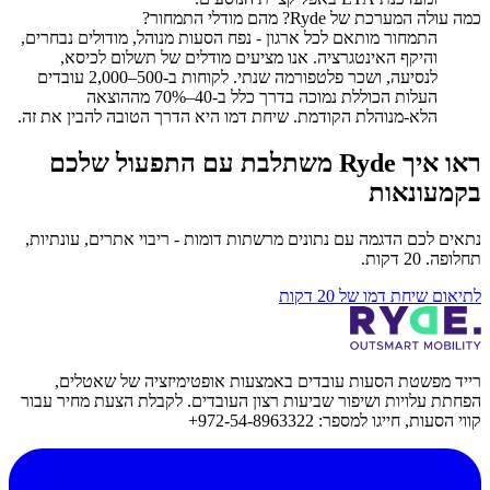
כמה עולה המערכת של Ryde? מהם מודלי התמחור?
התמחור מותאם לכל ארגון - נפח הסעות מנוהל, מודולים נבחרים,
והיקף האינטגרציה. אנו מציעים מודלים של תשלום לכיסא,
לנסיעה, ושכר פלטפורמה שנתי. לקוחות ב-500–2,000 עובדים
העלות הכוללת נמוכה בדרך כלל ב-40–70% מההוצאה
הלא-מנוהלת הקודמת. שיחת דמו היא הדרך הטובה להבין את זה.
ראו איך Ryde משתלבת עם התפעול שלכם
בקמעונאות
נתאים לכם הדגמה עם נתונים מרשתות דומות - ריבוי אתרים, עונתיות,
תחלופה. 20 דקות.
לתיאום שיחת דמו של 20 דקות
רייד מפשטת הסעות עובדים באמצעות אופטימיזציה של שאטלים,
הפחתת עלויות ושיפור שביעות רצון העובדים. לקבלת הצעת מחיר עבור
קווי הסעות, חייגו למספר: 972-54-8963322+