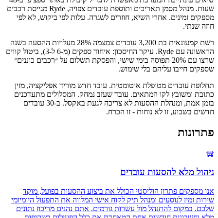
שעות. מנהל מסמן תאריכים ותוספת עובדים צפויה, Ryde מגייסת רכבים
מספקים זמינים. אחרי השיא, חוזרים לשגרה. עלות לפי ביקוש, לא לפי
חוזה שנתי.
רשת קמעונאית בת 3,200 עובדים צמצמה 28% מעלויות ההסעה בשנה
הראשונה עם Ryde. עיקר החיסכון: איחוד ספקים (מ-6 ל-3), ביטול קווים
שרצו עם 20% תפוסה בימי שישי, והפסקת תשלום על ״רכבים כוננים״
שספקים חייבו עליהם בלי שימוש.
תחלופת עובדים מטופלת אוטומטית. עובד חדש מוריד אפליקציה, מזין
כתובת ומשובץ לקו המתאים. עובד שעזב נמחק. המסלולים מתעדכנים
בזמן אמת, ומנהלת ההסעות לא צריכה לגעת באקסל. ב-30 עובדים
חדשים בשבוע, זו לא נוחות - זו הכרח.
פתרונות
ניהול מלא להסעות עובדים
אנו מספקים פתרון הוליסטי הכולל את ביצוע ההסעות בפועל, מוקד
שירות זמין לנוסעים ומנהל תיק לקוח אישי המלווה את התפעול היומיומי
שלכם. במקום להתנהל מול עשרות גורמים, אתם נהנים מריכוז נתונים
מלא וחשבונית חודשית אחת המאחדת את כלל הפעילות בשקיפות