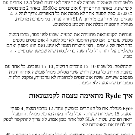
פלטפורמת שאטלים שבנויה לאתר יחיד לא יודעת לטפל ב-12 אתרים עם
אופי שונה. באתר אחד צריך 6 אוטובוסים ב-05:00, באחר 2 מיניבוסים
ב-07:00. ספק הסעה אחד לא מכסה את כל האזורים. צריך לנהל 3–4
ספקים, כל אחד עם מחירון, SLA וחוזה נפרד. בלי מערכת מרכזית,
מנהלת ההסעות מבלה את השבוע בטלפונים.
עונתיות הקמעונאות מחמירה את הבעיה. שבוע לפני פסח, מרכז הפצה
מכפיל עובדים. אם ספק ההסעה לא יכול לספק 4 אוטובוסים נוספים
בהתראה של 3 ימים - חצי מהצוות הזמני לא יגיע. ואם הוא מספק ואתם
משלמים על חוזה גדול כל השנה כדי לכסות שיא שנמשך שבועיים - זה
בזבוז.
והתחלופה. כל שבוע 10–15 עובדים חדשים, 10–15 עוזבים. כל אחד עם
כתובת אחרת. כל עדכון דורש שינוי מסלול. מנהל שעושה את זה ידנית
מפספס שינויים, שולח אוטובוסים לכתובות לא עדכניות, ומקבל תלונות
מעובדים שההסעה לא הגיעה.
איך Ryde מתאימה עצמה לקמעונאות
Ryde מנהלת את כל האתרים בממשק אחד. 12 מרכזי הפצה, 4 ספקי
הסעה, 15 משמרות שונות - הכול בלוח בקרה מרכזי. מנהלת התפעול
רואה תפוסה, עלות ו-SLA לכל אתר בזמן אמת. לא צריך להתקשר לספק
כדי לדעת אם האוטובוס יצא.
שיאים עונתיים? המערכת מאפשרת להגדיל קיבולת באתר ספציפי ב-48